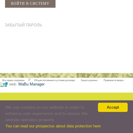
ЗАБЫТЫЙ ПАРОЛЬ
//
Все права сохранены
Общие положения и условия договора
Защита данных
Правовая оговорка
web:
MaBu Manager
We use cookies on our website in order to
Accept
enhance user experience and to ensure the
website operates properly.
You can read our prospectus about data protection here