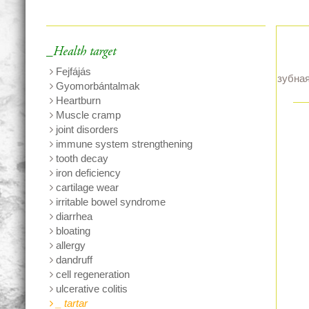
_Health target
Fejfájás
зубная
Gyomorbántalmak
Heartburn
Muscle cramp
joint disorders
immune system strengthening
tooth decay
iron deficiency
cartilage wear
irritable bowel syndrome
diarrhea
bloating
allergy
dandruff
cell regeneration
ulcerative colitis
_ tartar