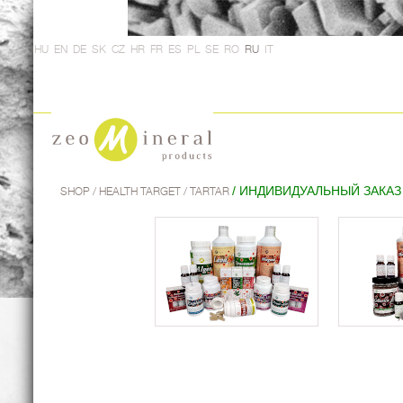
HU
EN
DE
SK
CZ
HR
FR
ES
PL
SE
RO
RU
IT
/ ИНДИВИДУАЛЬНЫЙ ЗАКАЗ
SHOP
/ HEALTH TARGET / TARTAR