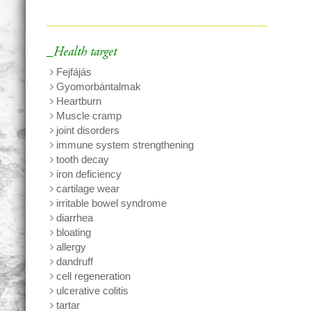
_Health target
Fejfájás
Gyomorbántalmak
Heartburn
Muscle cramp
joint disorders
immune system strengthening
tooth decay
iron deficiency
cartilage wear
irritable bowel syndrome
diarrhea
bloating
allergy
dandruff
cell regeneration
ulcerative colitis
tartar