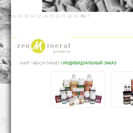
HU
EN
DE
SK
CZ
HR
FR
ES
PL
SE
RO
RU
IT
/ ИНДИВИДУАЛЬНЫЙ ЗАКАЗ
SHOP
/ HEALTH TARGET