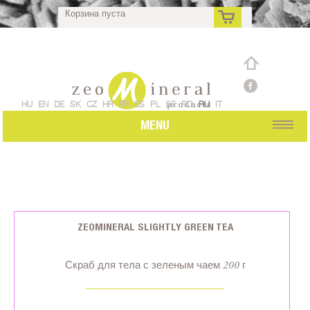
Корзина пуста
ru
HU
EN
DE
SK
CZ
HR
FR
ES
PL
SE
RO
RU
IT
MENU
ZEOMINERAL SLIGHTLY GREEN TEA
Скраб для тела с зеленым чаем 200 г