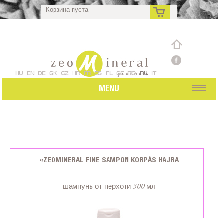
Корзина пуста
ru
HU
EN
DE
SK
CZ
HR
FR
ES
PL
SE
RO
RU
IT
MENU
«ZEOMINERAL FINE SAMPON KORPÁS HAJRA
шампунь от перхоти 300 мл